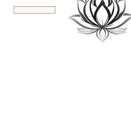
Kontakt
KONTAKT
MacNiven Allé 5
2750 Ballerup
Lilleskovvej 4
4791 Borre
Tlf. 29839840