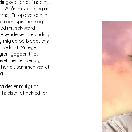
ingsvej for at finde mit
ar 25 år, mistede jeg mit
mel. En oplevelse min
 den spirituelle og
ed mit selvværd -
betændelser med udsigt
 tog mig ud på biopatiens
de kost. Mit eget
jort yogaen til et
i livet med et ben og
t”, har alt sammen været
ag.
ra det er muligt at
følelsen af helhed for