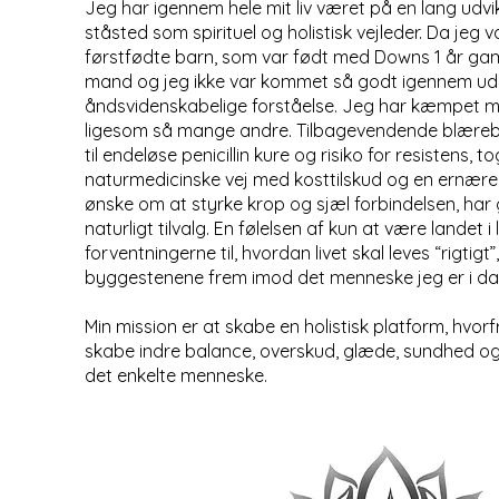
Jeg har igennem hele mit liv været på en lang udvikl
ståsted som spirituel og holistisk vejleder. Da jeg v
førstfødte barn, som var født med Downs 1 år gam
mand og jeg ikke var kommet så godt igennem uden
åndsvidenskabelige forståelse. Jeg har kæmpet m
ligesom så mange andre. Tilbagevendende blære
til endeløse penicillin kure og risiko for resistens,
naturmedicinske vej med kosttilskud og en ernæren
ønske om at styrke krop og sjæl forbindelsen, har g
naturligt tilvalg. En følelsen af kun at være landet 
forventningerne til, hvordan livet skal leves “rigtig
byggestenene frem imod det menneske jeg er i d
Min mission er at skabe en holistisk platform, hvorf
skabe indre balance, overskud, glæde, sundhed og 
det enkelte menneske.