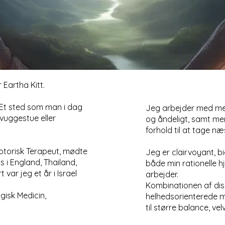
 Eartha Kitt.
 Et sted som man i dag
Jeg arbejder med men
vuggestue eller
og åndeligt, samt men
forhold til at tage næst
torisk Terapeut, mødte
Jeg er clairvoyant, b
s i England, Thailand,
både min rationelle hj
var jeg et år i Israel
arbejder.
Kombinationen af dis
gisk Medicin,
helhedsorienterede m
til større balance, ve